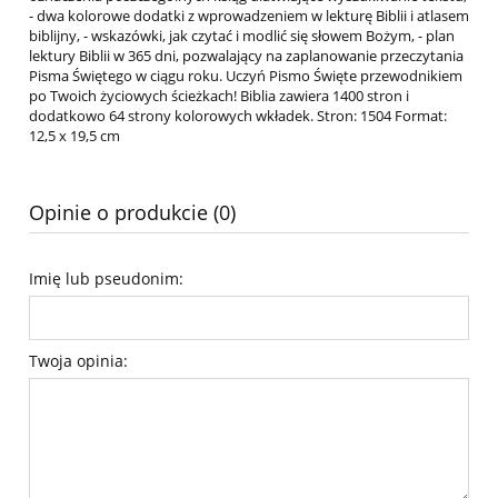
- dwa kolorowe dodatki z wprowadzeniem w lekturę Biblii i atlasem
biblijny, - wskazówki, jak czytać i modlić się słowem Bożym, - plan
lektury Biblii w 365 dni, pozwalający na zaplanowanie przeczytania
Pisma Świętego w ciągu roku. Uczyń Pismo Święte przewodnikiem
po Twoich życiowych ścieżkach! Biblia zawiera 1400 stron i
dodatkowo 64 strony kolorowych wkładek. Stron: 1504 Format:
12,5 x 19,5 cm
Opinie o produkcie (0)
Imię lub pseudonim:
Twoja opinia: