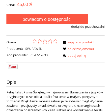
45,00 zł
Cena:
powiadom o dostępności
dodaj do przechowalni
Ocena:
zapytaj o produkt
Producent:
ŚW. PAWEŁ-
poleć znajomemu
Kod produktu:
CFA7-17633
dodaj opinię
Opis
Pełny tekst Pisma Świętego w najnowszym tłumaczeniu z języków
oryginalnych (tzw. Biblia Paulistów) teraz w małym, poręcznym
formacie! Dzięki temu możesz zabrać je ze sobą w drogę! Wydanie
zawiera: - przejrzysty układ, dwukolorowy druk, na marginesach
oznaczenia poszczególnych ksiąg ułatwiające wyszukiwanie tekstu,