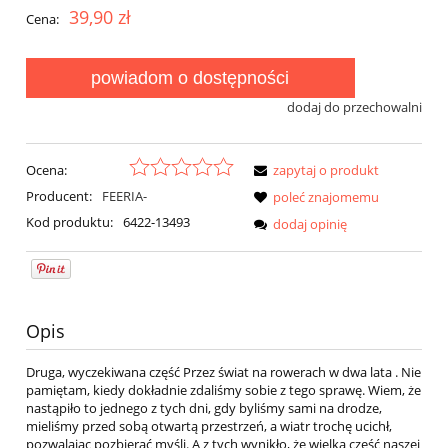
39,90 zł
Cena:
powiadom o dostępności
dodaj do przechowalni
Ocena:
zapytaj o produkt
Producent:
FEERIA-
poleć znajomemu
Kod produktu:
6422-13493
dodaj opinię
Opis
Druga, wyczekiwana część Przez świat na rowerach w dwa lata . Nie
pamiętam, kiedy dokładnie zdaliśmy sobie z tego sprawę. Wiem, że
nastąpiło to jednego z tych dni, gdy byliśmy sami na drodze,
mieliśmy przed sobą otwartą przestrzeń, a wiatr trochę ucichł,
pozwalając pozbierać myśli. A z tych wynikło, że wielka część naszej